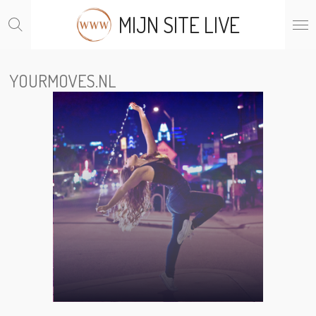
Ga
MIJN SITE LIVE
direct
naar
de
hoofdinhoud
YOURMOVES.NL