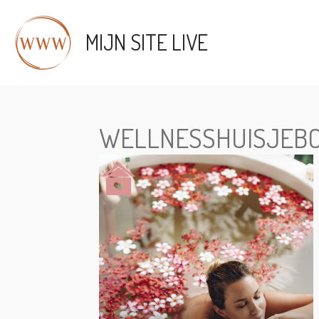
Ga
direct
MIJN SITE LIVE
naar
de
hoofdinhoud
WELLNESSHUISJEBO