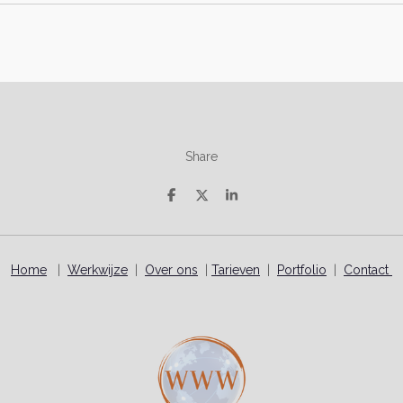
Share
D
D
S
e
e
h
l
e
a
e
l
r
n
e
Home
|
Werkwijze
|
Over ons
|
Tarieven
|
Portfolio
|
Contact