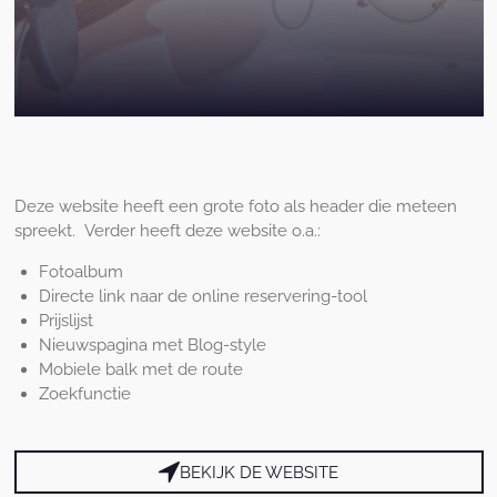
Deze website heeft een grote foto als header die meteen
spreekt. Verder heeft deze website o.a.:
Fotoalbum
Directe link naar de online reservering-tool
Prijslijst
Nieuwspagina met Blog-style
Mobiele balk met de route
Zoekfunctie
BEKIJK DE WEBSITE