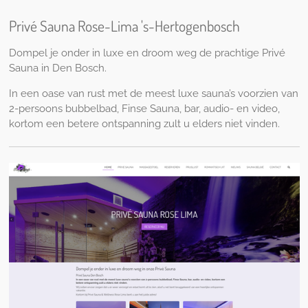
Privé Sauna Rose-Lima 's-Hertogenbosch
Dompel je onder in luxe en droom weg de prachtige Privé
Sauna in Den Bosch.
In een oase van rust met de meest luxe sauna’s voorzien van
2-persoons bubbelbad, Finse Sauna, bar, audio- en video,
kortom een betere ontspanning zult u elders niet vinden.