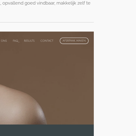
t, opvallend goed vindbaar, makkelijk zelf te