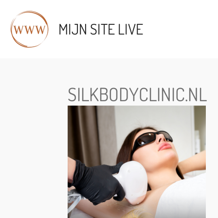
Ga
direct
MIJN SITE LIVE
naar
de
hoofdinhoud
SILKBODYCLINIC.NL