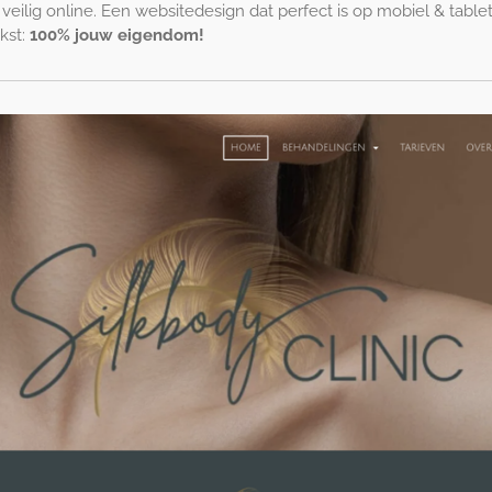
 veilig online. Een websitedesign dat perfect is op mobiel & table
kst:
100% jouw eigendom!